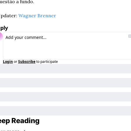
uestão a fundo.
pdater: 
Wagner Brenner
ply
Login
or
Subscribe
to participate
eep Reading