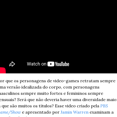
or que os personagens de video-games retratam sempre 
ma versão idealizada do corpo, com personagens 
asculinos sempre muito fortes e femininos sempre 
ensuais? Será que não deveria haver uma diversidade maior
á que são muitos os títulos? Esse video criado pela 
PBS 
ame/Show
 e apresentado por 
Jamin Warren
 examinam a 