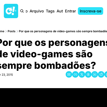
Início
Arquivo
Tags
Autores
Entrar
Inscreva-se
ome
Posts
Por que os personagens de video-games são sempre bombadõ
Por que os personagens
de video-games são 
sempre bombadões?
r 23, 2015