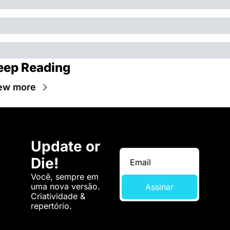
eep Reading
ew more
Update or 
Die!
Você, sempre em 
uma nova versão. 
Assinar
Criatividade & 
repertório.