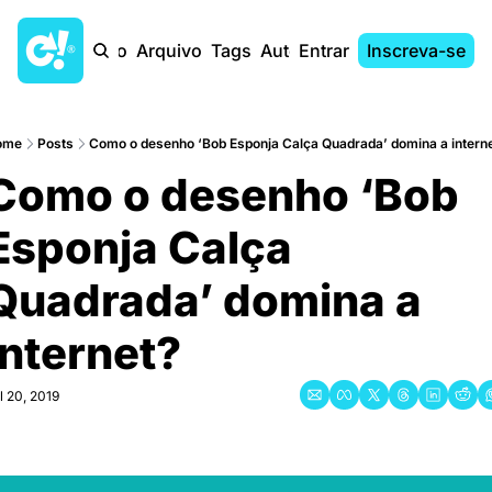
Início
Arquivo
Tags
Autores
Entrar
Inscreva-se
ome
Posts
Como o desenho ‘Bob Esponja Calça Quadrada’ domina a intern
Como o desenho ‘Bob 
Esponja Calça 
Quadrada’ domina a 
internet?
l 20, 2019