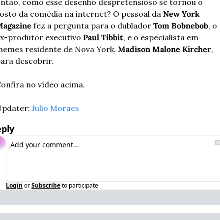
ntão, como esse desenho despretensioso se tornou o 
osto da comédia na internet? O pessoal da 
New York 
Magazine
 fez a pergunta para o dublador 
Tom Bobnebob
, o 
x-produtor executivo 
Paul Tibbit
, e o especialista em 
emes residente de Nova York, 
Madison Malone Kircher
, 
ara descobrir.
onfira no vídeo acima.
pdater: 
Julio Moraes
ply
Login
or
Subscribe
to participate