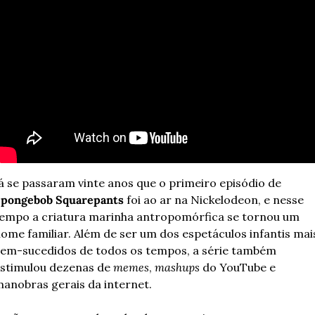
Já se passaram vinte anos que o primeiro episódio de 
pongebob Squarepants
 foi ao ar na Nickelodeon, e nesse 
empo a criatura marinha antropomórfica se tornou um 
ome familiar. Além de ser um dos espetáculos infantis mais
em-sucedidos de todos os tempos, a série também 
stimulou dezenas de 
memes
, 
mashups
 do YouTube e 
anobras gerais da internet.