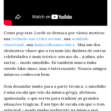
Como pop star, Lorde se destaca por vários motivos: 
sua 
reclusão nas redes sociais
 , sua 
acuidade 
emocional
 , sua 
dança idiossincrática
 . Mas um dos 
elementos-chave que a tornam tão distinta de outras 
celebridades é mais teórico: seu uso do… (calma, não 
surta) … modo mixolídio. Eu também nunca tinha 
ouvido falar nisso, mas é interessante. Nossos amigos 
músicos conhecem bem.
Sem desandar muito para a parte técnica, o mixolídio 
é uma escala que veio da música grega, afetuosa, 
apaixonada, e que servia para traduzir as grandes 
situações trágicas. É um tipo de escala em que o tom 
principal – usado implacavelmente na música pop 