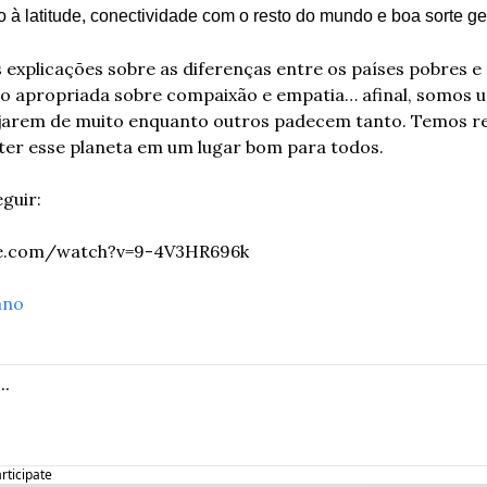
 à latitude, conectividade com o resto do mundo e boa sorte ge
 explicações sobre as diferenças entre os países pobres e r
apropriada sobre compaixão e empatia… afinal, somos u
jarem de muito enquanto outros padecem tanto. Temos rec
rter esse planeta em um lugar bom para todos.
eguir:
be.com/watch?v=9-4V3HR696k
ano
articipate