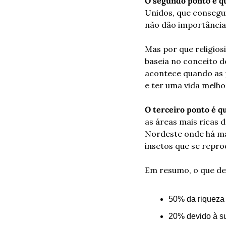
O segundo ponto é q
Unidos, que consegui
não dão importância 
Mas por que religios
baseia no conceito d
acontece quando as p
e ter uma vida melhor
O terceiro ponto é q
as áreas mais ricas d
Nordeste onde há mai
insetos que se repro
Em resumo, o que des
50% da riqueza 
20% devido à su