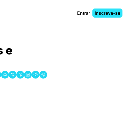
Entrar
Inscreva-se
 e 