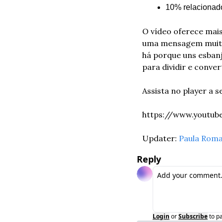
10% relacionado
O vídeo oferece mais
uma mensagem muito 
há porque uns esban
para dividir e conve
Assista no player a s
https://www.youtu
Updater: 
Paula Rom
Reply
Login
or
Subscribe
to p