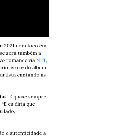
m 2021 com foco em 
se será também a 
ovo romance via 
NFT
, 
rio livro e do álbum 
artista cantando as 
ãs. E quase sempre 
“E eu diria que 
 lado, 
ão e autenticidade a 