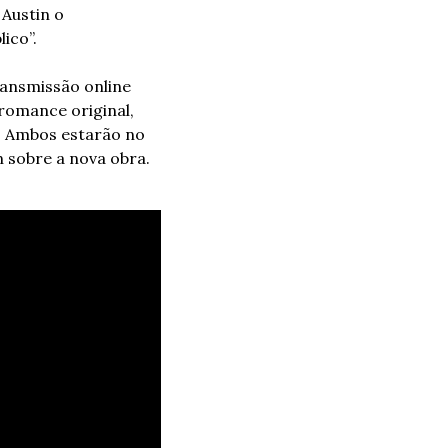
Austin o 
ico”.
ransmissão online 
gratuita do evento para o mundo todo), Parton estará apresentando seu novo romance original, 
. Ambos estarão no 
sobre a nova obra. 