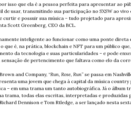
por isso que ela é a pessoa perfeita para apresentar ao pú
il de usar, transmitindo sua participação no SXSW ao vivo 
 curtir e possuir sua música – tudo projetado para aproxi
enta Scott Greenberg, CEO da BCL.
mamente inteligente ao funcionar como uma ponte direta d
 que é, na prática, blockchain e NFT para um público que,
nto da tecnologia e suas particularidades – e pode enxerg
 sensação de pertencimento que faltava como elo da corre
e Brown and Company, “
Run, Rose, Run
” se passa em Nashvill
presenta uma jovem que chega à capital da música country 
ca – em uma trama um tanto autobiográfica. Já o álbum tr
na trama, todas elas escritas, interpretadas e produzidas p
chard Dennison e Tom Rtledge, a ser lançado nesta sexta-f