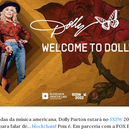
das da música americana, Dolly Parton estará no 
SXSW
 20
para falar de… 
blockchain
! Pois é. Em parceria com a FOX E