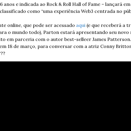
 anos e indicada ao Rock & Roll Hall of Fame – lançará em 
o classificado como “uma experiência Web3 centrada no públ
te online, que pode ser acessado 
aqui
 (e que receberá a t
rito em parceria com o autor best-selleer James Patterson
m 18 de março, para conversar com a atriz Conny Britton 
???