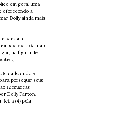
blico em geral uma 
e oferecendo a 
mar Dolly ainda mais 
e acesso e 
 em sua maioria, não 
ar, na figura de 
nte. :)
e (cidade onde a 
para perseguir seus 
az 12 músicas 
or Dolly Parton, 
eira (4) pela 