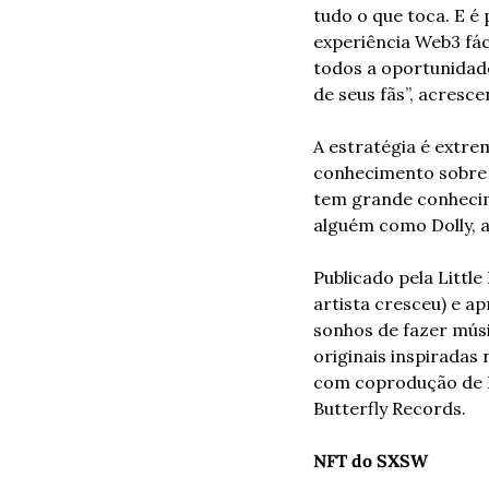
tudo o que toca. E é 
experiência Web3 fác
todos a oportunidade
de seus fãs”, acresc
A estratégia é extre
conhecimento sobre o
tem grande conhecime
alguém como Dolly, a
Publicado pela Littl
artista cresceu) e a
sonhos de fazer músi
originais inspiradas 
com coprodução de Ri
Butterfly Records.
NFT do SXSW