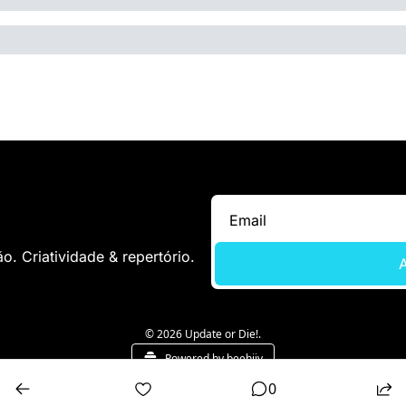
. Criatividade & repertório.
A
© 2026 Update or Die!.
Powered by beehiiv
0