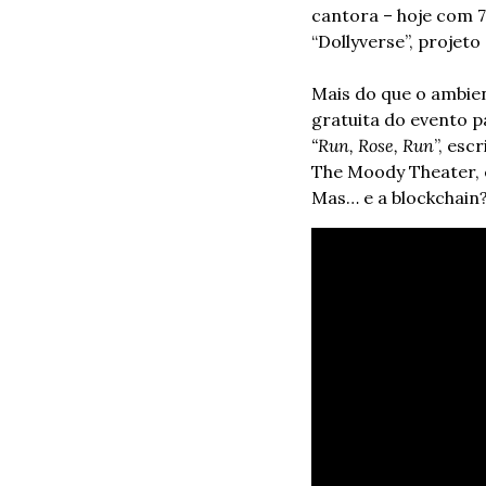
cantora – hoje com 76
“Dollyverse”, projet
Mais do que o ambien
“Run, Rose, Run
”, esc
The Moody Theater, e
Mas… e a blockchain