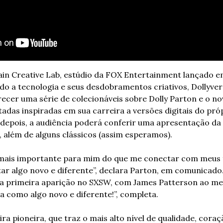
ain Creative Lab, estúdio da FOX Entertainment lançado e
o a tecnologia e seus desdobramentos criativos, Dollyver
ecer uma série de colecionáveis sobre Dolly Parton e o n
tadas inspiradas em sua carreira a versões digitais do próp
 depois, a audiência poderá conferir uma apresentação da 
além de alguns clássicos (assim esperamos).
mais importante para mim do que me conectar com meus f
ar algo novo e diferente”, declara Parton, em comunicado. 
a primeira aparição no SXSW, com James Patterson ao meu
a como algo novo e diferente!”, completa.
ra pioneira, que traz o mais alto nível de qualidade, coraç