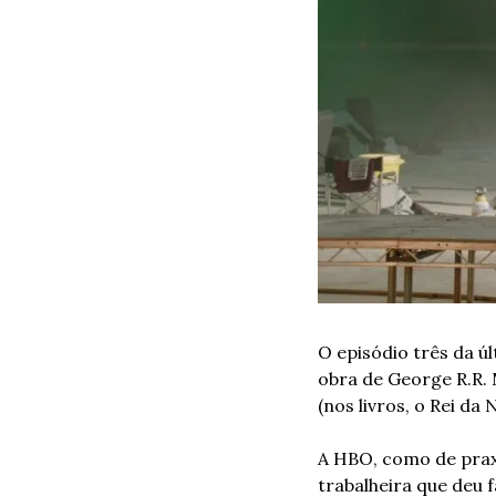
O episódio três da ú
obra de George R.R. M
(nos livros, o Rei da
A HBO, como de praxe
trabalheira que deu f