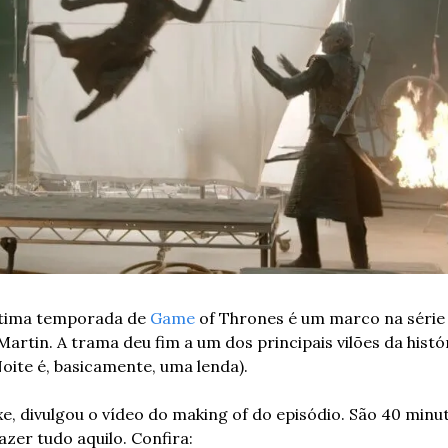
ltima temporada de 
Game
 of Thrones é um marco na série 
artin. A trama deu fim a um dos principais vilões da histó
 Noite é, basicamente, uma lenda).
, divulgou o vídeo do making of do episódio. São 40 minu
azer tudo aquilo. Confira: