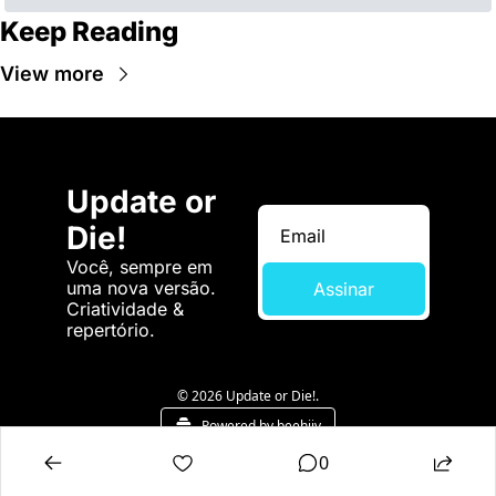
Keep Reading
View more
Update or 
Die!
Você, sempre em 
uma nova versão. 
Assinar
Criatividade & 
repertório.
© 2026 Update or Die!.
Powered by beehiiv
0