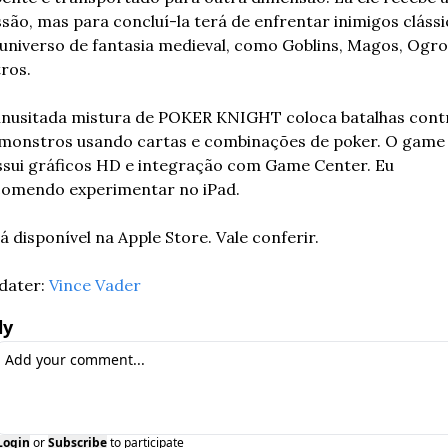
são, mas para concluí-la terá de enfrentar inimigos clássi
universo de fantasia medieval, como Goblins, Magos, Ogros
ros.
inusitada mistura de POKER KNIGHT coloca batalhas contr
monstros usando cartas e combinações de poker. O game 
sui gráficos HD e integração com Game Center. Eu 
comendo experimentar no iPad.
á disponível na Apple Store. Vale conferir.
ater: 
Vince Vader
ly
Login
or
Subscribe
to participate