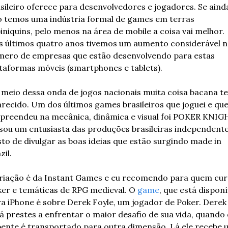
sileiro oferece para desenvolvedores e jogadores. Se ainda
 temos uma indústria formal de games em terras 
iniquins, pelo menos na área de mobile a coisa vai melhor. 
 últimos quatro anos tivemos um aumento considerável n
ero de empresas que estão desenvolvendo para estas 
taformas móveis (smartphones e tablets).
meio dessa onda de jogos nacionais muita coisa bacana te
recido. Um dos últimos games brasileiros que joguei e que
preendeu na mecânica, dinâmica e visual foi POKER KNIGH
sou um entusiasta das produções brasileiras independentes
to de divulgar as boas ideias que estão surgindo made in 
zil.
riação é da Instant Games e eu recomendo para quem curt
er e temáticas de RPG medieval. O 
game
, que está disponív
a iPhone é sobre Derek Foyle, um jogador de Poker. Derek 
á prestes a enfrentar o maior desafio de sua vida, quando 
ente é transportado para outra dimensão. Lá ele recebe 