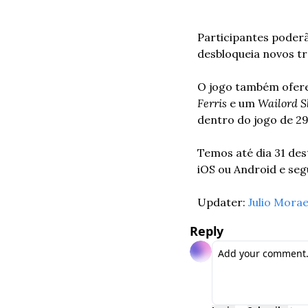
Participantes poderã
desbloqueia novos tr
O jogo também ofer
Ferris 
e um 
Wailord S
dentro do jogo de 29
Temos até dia 31 dest
iOS ou Android e segu
Updater: 
Julio Mora
Reply