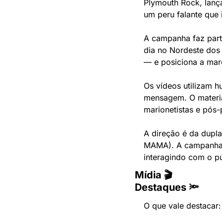
Plymouth Rock, lanç
um peru falante que 
A campanha faz part
dia no Nordeste dos
— e posiciona a mar
Os vídeos utilizam h
mensagem. O materia
marionetistas e pós-
A direção é da dupl
MAMA). A campanha i
interagindo com o pú
Mídia 🎬
Destaques 🔦
O que vale destacar: