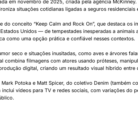
ada em novembro de 2025, criada pela agência McKinney. 
ironiza situações cotidianas ligadas a seguros residenciais
e do conceito “Keep Calm and Rock On”, que destaca os imp
 Estados Unidos — de tempestades inesperadas a animais at
ca como uma opção prática e confiável nesses contextos.
umor seco e situações inusitadas, como aves e árvores falan
l combina filmagens com atores usando próteses, manipul
produção digital, criando um resultado visual híbrido entre 
a Mark Potoka e Matt Spicer, do coletivo Denim (também c
nclui vídeos para TV e redes sociais, com variações do pe
blico.