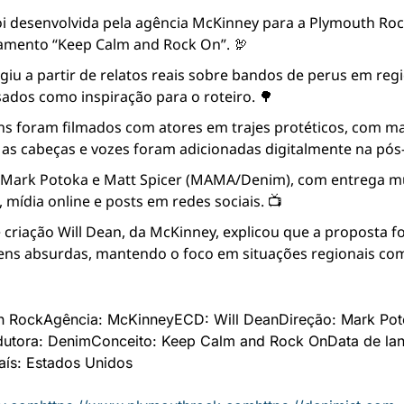
i desenvolvida pela agência McKinney para a Plymouth Rock
amento “Keep Calm and Rock On”. 🦃
giu a partir de relatos reais sobre bandos de perus em reg
sados como inspiração para o roteiro. 🌳
s foram filmados com atores em trajes protéticos, com ma
 as cabeças e vozes foram adicionadas digitalmente na pós
e Mark Potoka e Matt Spicer (MAMA/Denim), com entrega mu
, mídia online e posts em redes sociais. 📺
 criação Will Dean, da McKinney, explicou que a proposta fo
ns absurdas, mantendo o foco em situações regionais com
h Rock
Agência: McKinney
ECD: Will Dean
Direção: Mark Poto
dutora: Denim
Conceito: Keep Calm and Rock On
Data de la
aís: Estados Unidos