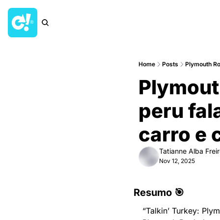
Home
Posts
Plymouth Ro
Plymout
peru fal
carro e 
Tatianne Alba Frei
Nov 12, 2025
Resumo 🎯
“Talkin’ Turkey: Pl