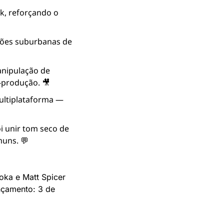
, reforçando o 
iões suburbanas de 
nipulação de 
-produção. 🎥
ltiplataforma — 
i unir tom seco de 
uns. 💬
ka e Matt Spicer 
nçamento: 3 de 