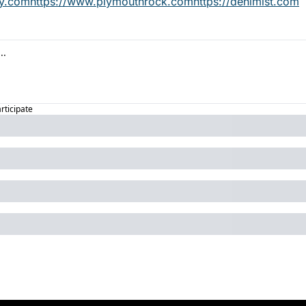
ey.com
https://www.plymouthrock.com
https://denimist.com
articipate