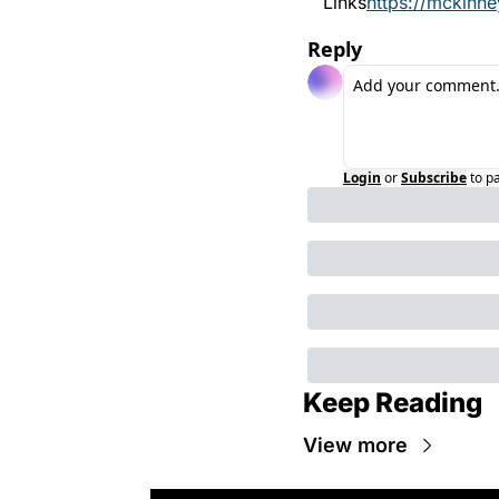
Links
https://mckinn
Reply
Login
or
Subscribe
to p
Keep Reading
View more