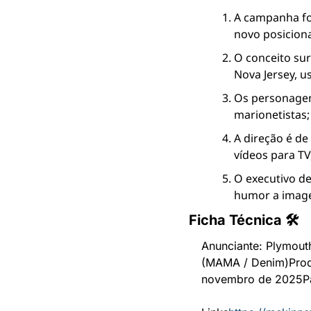
A campanha fo
novo posicion
O conceito sur
Nova Jersey, u
Os personagen
marionetistas;
A direção é d
vídeos para TV
O executivo de
humor a image
Ficha Técnica 🛠
Anunciante: Plymout
(MAMA / Denim)
Pro
novembro de 2025
P