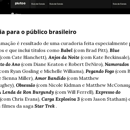
a para o público brasileiro
mação é resultado de uma curadoria feita especialmente p
os e que inclui títulos como 
Babel
 (com Brad Pitt), 
Blue 
 (com Cate Blanchett), 
Anjos da Noite
 (com Kate Beckinsale),
to do Ano
 (com Diane Keaton e Robert DeNiro), 
Namorados 
(com Ryan Gosling e Michelle Williams), 
Pegando Fogo
 (com B
Sienna Miller), 
Amor Bandido
 (com Matthew 
ghey), 
Obsessão
 (com Nicole Kidman e Matthew McConaug
A Lenda de Ron Burgundy
 (com Will Ferrell), 
Expresso do 
 (com Chris Evans), 
Carga Explosiva 3
 (com Jason Statham) e
 filmes da saga 
Star Trek
 . 