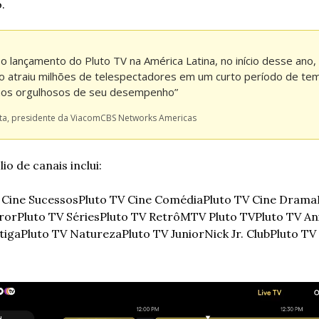
.
o lançamento do Pluto TV na América Latina, no início desse ano, 
o atraiu milhões de telespectadores em um curto período de tem
os orgulhosos de seu desempenho” 
ta, presidente da ViacomCBS Networks Americas
io de canais inclui: 
 Cine Sucessos
Pluto TV Cine Comédia
Pluto TV Cine Drama
ror
Pluto TV Séries
Pluto TV Retrô
MTV Pluto TV
Pluto TV A
tiga
Pluto TV Natureza
Pluto TV Junior
Nick Jr. Club
Pluto TV