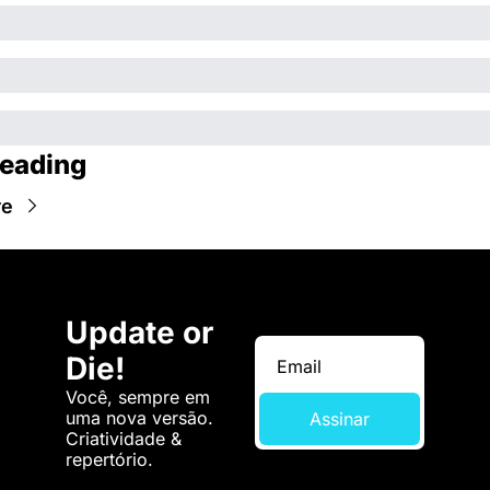
eading
re
Update or 
Die!
Você, sempre em 
uma nova versão. 
Assinar
Criatividade & 
repertório.