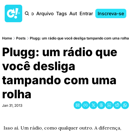
Início
Arquivo
Tags
Autores
Entrar
Inscreva-se
Home
Posts
Plugg: um rádio que você desliga tampando com uma rolha
Plugg: um rádio que 
você desliga 
tampando com uma 
rolha
Jan 31, 2013
Isso aí. Um rádio, como qualquer outro. A diferença, 