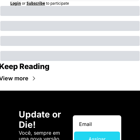
Login
or
Subscribe
to participate
Keep Reading
View more
Update or 
Die!
Você, sempre em 
uma nova versão. 
Assinar