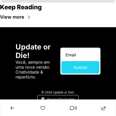
Keep Reading
View more
Update or 
Die!
Você, sempre em 
uma nova versão. 
Assinar
Criatividade & 
repertório.
© 2026 Update or Die!.
Powered by beehiiv
0