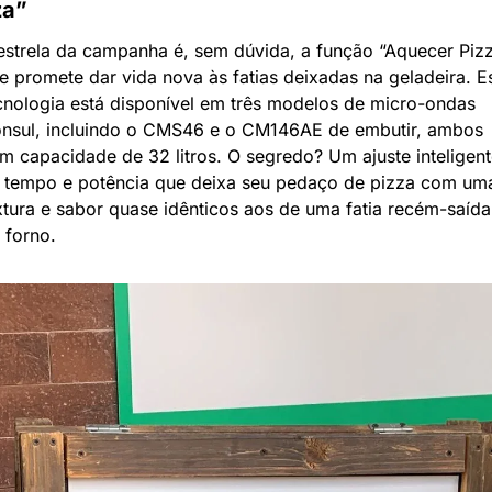
za”
estrela da campanha é, sem dúvida, a função “Aquecer Pizza
e promete dar vida nova às fatias deixadas na geladeira. Es
cnologia está disponível em três modelos de micro-ondas 
nsul, incluindo o CMS46 e o CM146AE de embutir, ambos 
m capacidade de 32 litros. O segredo? Um ajuste inteligente
 tempo e potência que deixa seu pedaço de pizza com uma
xtura e sabor quase idênticos aos de uma fatia recém-saída 
 forno.