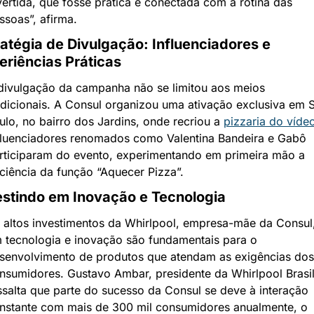
vertida, que fosse prática e conectada com a rotina das 
ssoas”, afirma.
ratégia de Divulgação: Influenciadores e 
eriências Práticas
divulgação da campanha não se limitou aos meios 
adicionais. A Consul organizou uma ativação exclusiva em S
ulo, no bairro dos Jardins, onde recriou a 
pizzaria do víde
fluenciadores renomados como Valentina Bandeira e Gabô 
rticiparam do evento, experimentando em primeira mão a 
iciência da função “Aquecer Pizza”.
estindo em Inovação e Tecnologia
 altos investimentos da Whirlpool, empresa-mãe da Consul,
 tecnologia e inovação são fundamentais para o 
senvolvimento de produtos que atendam as exigências dos 
nsumidores. Gustavo Ambar, presidente da Whirlpool Brasil,
ssalta que parte do sucesso da Consul se deve à interação 
nstante com mais de 300 mil consumidores anualmente, o 