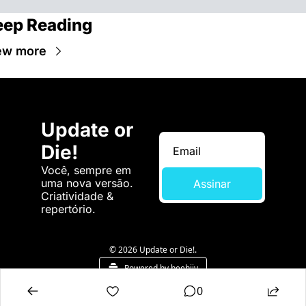
eep Reading
ew more
Update or 
Die!
Você, sempre em 
uma nova versão. 
Assinar
Criatividade & 
repertório.
© 2026 Update or Die!.
Powered by beehiiv
0