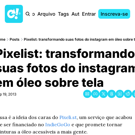
Início
Arquivo
Tags
Autores
Entrar
Inscreva-se
ome
Posts
Pixelist: transformando suas fotos do instagram em óleo sobre t
Pixelist: transformando 
suas fotos do instagram
em óleo sobre tela
p 19, 2013
ssa é a ideia dos caras do 
Pixeli.st
, um serviço que acabou 
e ser financiado no 
IndieGoGo
 e que promete tornar 
inturas a óleo acessíveis a mais gente.