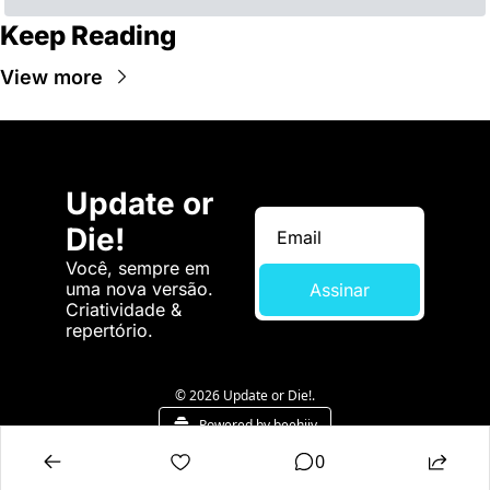
Keep Reading
View more
Update or 
Die!
Você, sempre em 
uma nova versão. 
Assinar
Criatividade & 
repertório.
© 2026 Update or Die!.
Powered by beehiiv
0