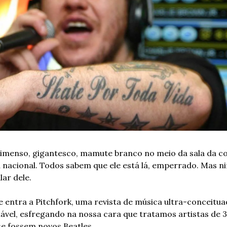
imenso, gigantesco, mamute branco no meio da sala da c
a nacional. Todos sabem que ele está lá, emperrado. Mas n
lar dele.
e entra a Pitchfork, uma revista de música ultra-conceituad
ável, esfregando na nossa cara que tratamos artistas de 3ª
e fossem novos Beatles.