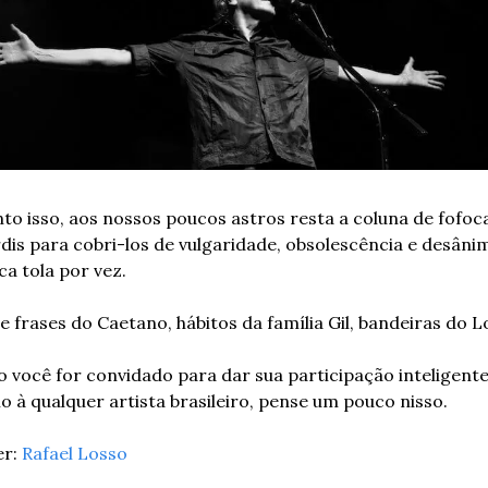
o isso, aos nossos poucos astros resta a coluna de fofoca
dis para cobri-los de vulgaridade, obsolescência e desâni
a tola por vez.
e frases do Caetano, hábitos da família Gil, bandeiras do L
 você for convidado para dar sua participação inteligente
o à qualquer artista brasileiro, pense um pouco nisso.
r: 
Rafael Losso