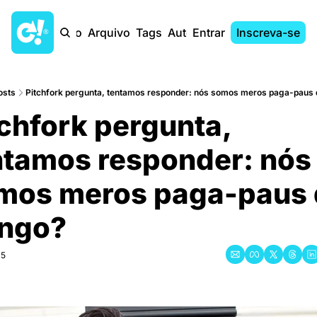
Início
Arquivo
Tags
Autores
Entrar
Inscreva-se
osts
Pitchfork pergunta, tentamos responder: nós somos meros paga-paus 
chfork pergunta, 
ntamos responder: nós 
mos meros paga-paus 
ingo?
15