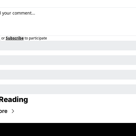
n
or
Subscribe
to participate
Reading
ore