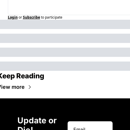
Login
or
Subscribe
to participate
Keep Reading
View more
Update or 