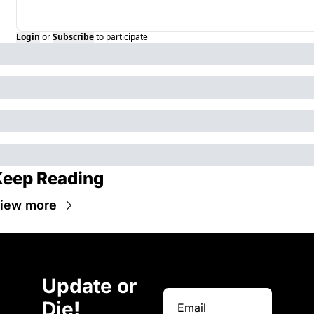
Login
or
Subscribe
to participate
Keep Reading
iew more
Update or 
Die!