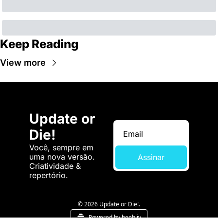
Keep Reading
View more
Update or 
Die!
Você, sempre em 
uma nova versão. 
Assinar
Criatividade & 
repertório.
© 2026 Update or Die!.
Powered by beehiiv