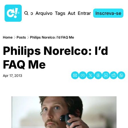
Início
Arquivo
Tags
Autores
Entrar
Inscreva-se
Home
Posts
Philips Norelco: I’d FAQ Me
Philips Norelco: I’d 
FAQ Me
Apr 17, 2013