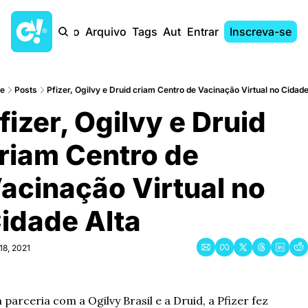
Início
Arquivo
Tags
Autores
Entrar
Inscreva-se
e
Posts
Pfizer, Ogilvy e Druid criam Centro de Vacinação Virtual no Cidade
fizer, Ogilvy e Druid 
riam Centro de 
acinação Virtual no 
idade Alta
18, 2021
 parceria com a Ogilvy Brasil e a Druid, a Pfizer fez 