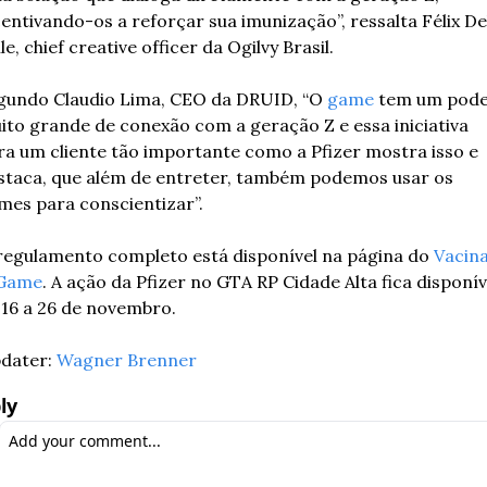
centivando-os a reforçar sua imunização”, ressalta Félix Del
le, chief creative officer da Ogilvy Brasil.
gundo Claudio Lima, CEO da DRUID, “O 
game
 tem um pode
ito grande de conexão com a geração Z e essa iniciativa 
ra um cliente tão importante como a Pfizer mostra isso e 
staca, que além de entreter, também podemos usar os 
mes para conscientizar”.
regulamento completo está disponível na página do 
Vacin
Game
. A ação da Pfizer no GTA RP Cidade Alta fica disponíve
 16 a 26 de novembro.
dater: 
Wagner Brenner
ly