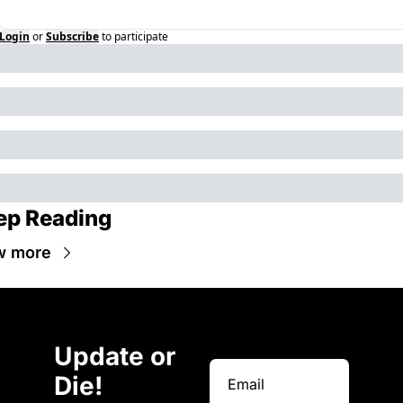
Login
or
Subscribe
to participate
ep Reading
w more
Update or 
Die!