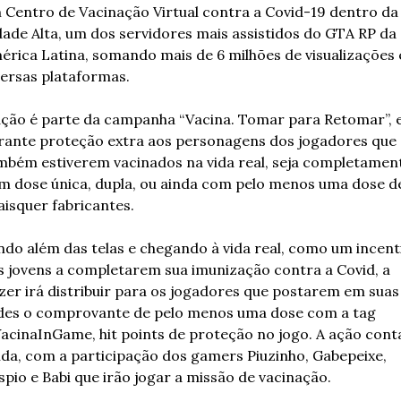
 Centro de Vacinação Virtual contra a Covid-19 dentro da 
dade Alta, um dos servidores mais assistidos do GTA RP da 
érica Latina, somando mais de 6 milhões de visualizações 
versas plataformas. 
ação é parte da campanha “Vacina. Tomar para Retomar”, e
rante proteção extra aos personagens dos jogadores que 
mbém estiverem vacinados na vida real, seja completament
m dose única, dupla, ou ainda com pelo menos uma dose de
aisquer fabricantes.
indo além das telas e chegando à vida real, como um incenti
s jovens a completarem sua imunização contra a Covid, a 
izer irá distribuir para os jogadores que postarem em suas 
des o comprovante de pelo menos uma dose com a tag 
acinaInGame, hit points de proteção no jogo. A ação conta
nda, com a participação dos gamers Piuzinho, Gabepeixe, 
spio e Babi que irão jogar a missão de vacinação.