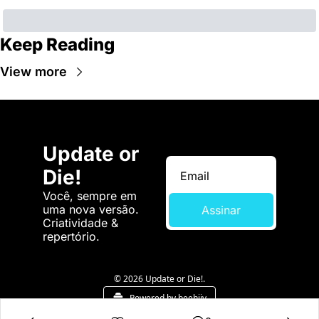
Keep Reading
View more
Update or 
Die!
Você, sempre em 
uma nova versão. 
Assinar
Criatividade & 
repertório.
© 2026 Update or Die!.
Powered by beehiiv