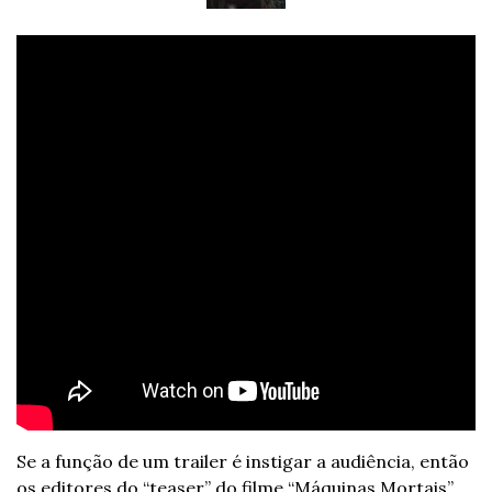
Se a função de um trailer é instigar a audiência, então 
os editores do “teaser” do filme “Máquinas Mortais” 