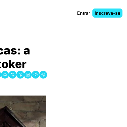
Entrar
Inscreva-se
as: a 
toker