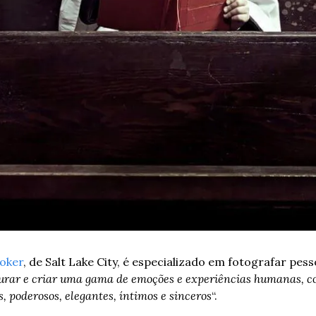
toker
, de Salt Lake City, é especializado em fotografar pess
rar e criar uma gama de emoções e experiências humanas, co
 poderosos, elegantes, íntimos e sinceros
“.