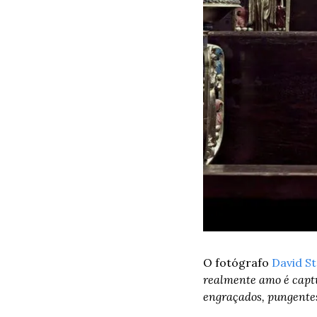
O fotógrafo 
David S
realmente amo é captu
engraçados, pungentes,