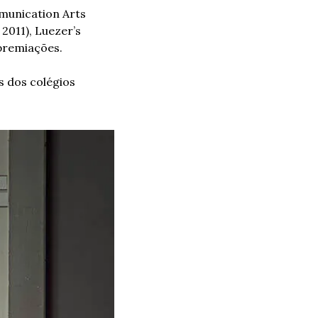
munication Arts 
011), Luezer’s 
 premiações.
s dos colégios 