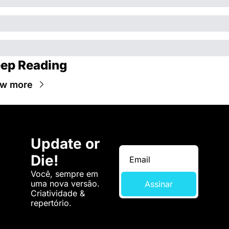
ep Reading
ew more
Update or 
Die!
Você, sempre em 
uma nova versão. 
Assinar
Criatividade & 
repertório.