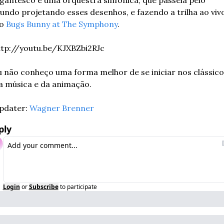
ndo projetando esses desenhos, e fazendo a trilha ao vivo.
o 
Bugs Bunny at The Symphony
.
ttp://youtu.be/KJXBZbi2RJc
u não conheço uma forma melhor de se iniciar nos clássicos
a música e da animação.
pdater: 
Wagner Brenner
ply
Login
or
Subscribe
to participate