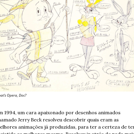
at’s Opera, Doc?
m 1994, um cara apaixonado por desenhos animados 
hamado Jerry Beck resolveu descobrir quais eram as 
elhores animações já produzidas, para ter a certeza de ter
ssistido as melhores mesmo. Resolveu ir atrás de nada mais