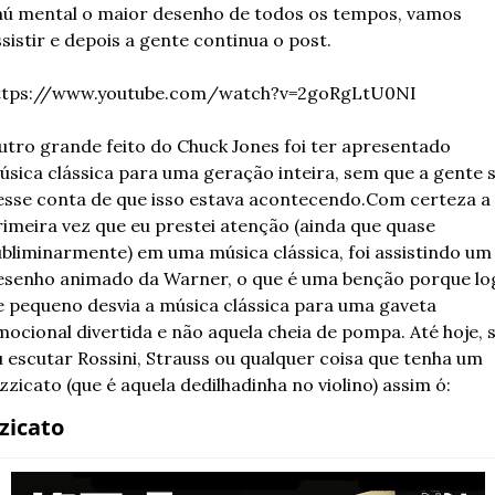
aú mental o maior desenho de todos os tempos, vamos 
sistir e depois a gente continua o post. 
ttps://www.youtube.com/watch?v=2goRgLtU0NI
utro grande feito do Chuck Jones foi ter apresentado 
úsica clássica para uma geração inteira, sem que a gente s
esse conta de que isso estava acontecendo.
Com certeza a 
imeira vez que eu prestei atenção (ainda que quase 
ubliminarmente) em uma música clássica, foi assistindo um 
esenho animado da Warner, o que é uma benção porque log
e pequeno desvia a música clássica para uma gaveta 
ocional divertida e não aquela cheia de pompa. Até hoje, s
 escutar Rossini, Strauss ou qualquer coisa que tenha um 
zzicato (que é aquela dedilhadinha no violino) assim ó:
zicato