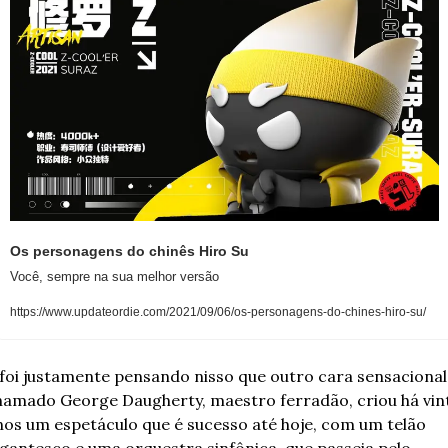
Os personagens do chinês Hiro Su
Você, sempre na sua melhor versão
https://www.updateordie.com/2021/09/06/os-personagens-do-chines-hiro-su/
 foi justamente pensando nisso que outro cara sensacional 
hamado George Daugherty, maestro ferradão, criou há vint
nos um espetáculo que é sucesso até hoje, com um telão 
gantesco e uma orquestra sinfônica, que passeia pelo 