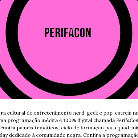
ra cultural de entretenimento nerd, geek e pop, estreia n
uma programação inédita e 100% digital chamada 
PerifaCon
reunirá painéis temáticos, ciclo de formação para quadrinis
lay dedicado à comunidade negra. Confira a programação