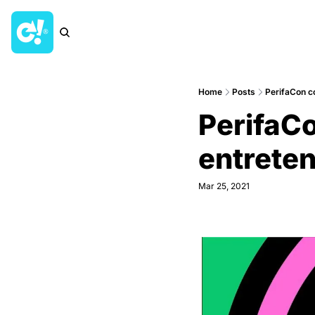
Home
Posts
PerifaCon c
PerifaC
entrete
Mar 25, 2021