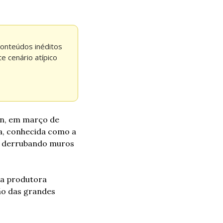
nteúdos inéditos 
 cenário atípico 
on, em março de 
a, conhecida como a 
, derrubando muros 
a produtora 
o das grandes 