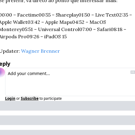
Se preferir, vá direto ao ponto que interessar mais:
00:00 – Facetime
00:55 – Shareplay
01:50 – Live Text
02:35 – 
Apple Wallet
03:42 – Apple Maps
04:52 – MacOS 
Monterey
05:51 – Universal Control
07:00 – Safari
08:18 – 
Airpods Pro
09:26 – iPadOS 15
Updater: 
Wagner Brenner
eply
Login
or
Subscribe
to participate