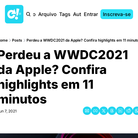
Início
Arquivo
Tags
Autores
Entrar
Inscreva-se
ome
Posts
Perdeu a WWDC2021 da Apple? Confira highlights em 11 minut
Perdeu a WWDC2021 
da Apple? Confira 
highlights em 11 
minutos
un 7, 2021