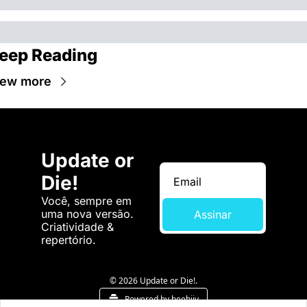
eep Reading
iew more
Update or 
Die!
Você, sempre em 
uma nova versão. 
Assinar
Criatividade & 
repertório.
© 2026 Update or Die!.
Powered by beehiiv