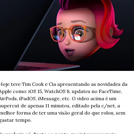
Hoje teve Tim Cook e Cia apresentando as novidades da 
Apple como: iOS 15, WatchOS 8, updates no FaceTime, 
AirPods, iPadOS, iMessage, etc. O video acima é um 
supercut de apenas 11 minutos, editado pela c/net, a 
melhor forma de ter uma visão geral do que rolou, sem 
gastar tempo.