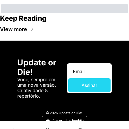
Keep Reading
View more
Update or 
Die!
Você, sempre em 
uma nova versão. 
Assinar
Criatividade & 
repertório.
© 2026 Update or Die!.
Powered by beehiiv