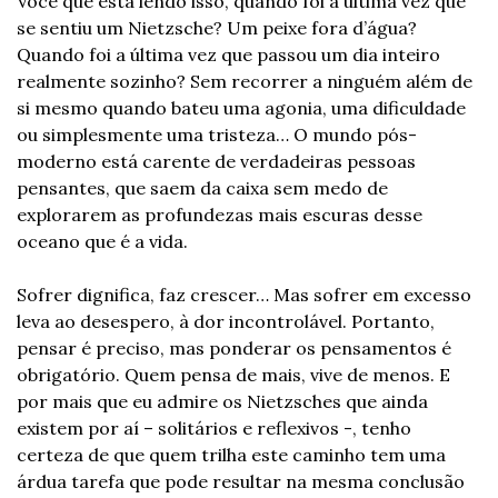
Você que está lendo isso, quando foi a última vez que 
se sentiu um Nietzsche? Um peixe fora d’água? 
Quando foi a última vez que passou um dia inteiro 
realmente sozinho? Sem recorrer a ninguém além de 
si mesmo quando bateu uma agonia, uma dificuldade 
ou simplesmente uma tristeza… O mundo pós-
moderno está carente de verdadeiras pessoas 
pensantes, que saem da caixa sem medo de 
explorarem as profundezas mais escuras desse 
oceano que é a vida.
Sofrer dignifica, faz crescer… Mas sofrer em excesso 
leva ao desespero, à dor incontrolável. Portanto, 
pensar é preciso, mas ponderar os pensamentos é 
obrigatório. Quem pensa de mais, vive de menos. E 
por mais que eu admire os Nietzsches que ainda 
existem por aí – solitários e reflexivos -, tenho 
certeza de que quem trilha este caminho tem uma 
árdua tarefa que pode resultar na mesma conclusão 