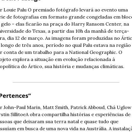
r Louie Palu 
O premiado fotógrafo levará ao evento uma 
rie de fotografias em formato grande congeladas em bloco
 gelo – elas ficarão na praça do Harry Ransom Center, na 
iversidade do Texas, a partir das 10h da manhã de terça-
ira, dia 12 de março. As imagens foram produzidas no Ártic
 longo de três anos, período no qual Palu estava na região 
r conta de um trabalho para a National Geographic. O 
ojeto explora a situação em evolução relacionada à 
opolítica do Ártico, sua história e mudanças climáticas.
“Pertences” 
r John-Paul Marin, Matt Smith, Patrick Abboud, Chá Uglow 
rstin Sillitoe
A obra compartilha histórias e experiências de 
ssoas que deixaram sua terra natal e quase tudo que 
ssuíam em busca de uma nova vida na Austrália. A instalaçã