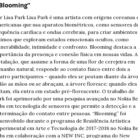
“Blooming” 
r Lisa Park 
Lisa Park é uma artista com origens coreanas e
ericanas que usa aparatos biométricos, como sensores de
equência cardíaca e ondas cerebrais, para criar ambientes 
timos que exploram estados emocionais ocultos, como 
lnerabilidade, intimidade e confronto. Blooming destaca a 
portância da presença e conexão física em nossas vidas. A 
stalação, que assume a forma de uma flor de cerejeira em 
manho natural, responde ao contato físico entre dois a 
atro participantes – quando eles se postam diante da árvo
dão as mãos ou se abraçam, a árvore floresce; quando eles 
ltam, ela entra em estado pré-florescente. O trabalho de 
rk foi aprimorado por uma pesquisa avançada no Nokia Bel
bs em tecnologia de sensores que permite a detecção e a 
terminação do contato entre pessoas. “Blooming” foi 
senvolvido durante o programa de Residência Artística 
perimental em Arte e Tecnologia de 2017-2018 no Nokia Bel
bs em colaboração com a NEW INC, programa do New 