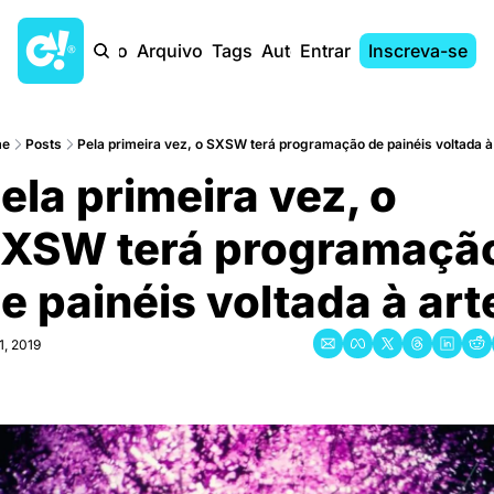
Início
Arquivo
Tags
Autores
Entrar
Inscreva-se
me
Posts
Pela primeira vez, o SXSW terá programação de painéis voltada à
ela primeira vez, o 
XSW terá programação
e painéis voltada à art
1, 2019