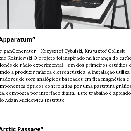
“Apparatum” 
r panGenerator – Krzysztof Cybulski, Krzysztof Goliński, 
kub Koźniewski 
O projeto foi inspirado na herança do estúd
lonês de rádio experimental – um dos primeiros estúdios d
ndo a produzir música eletroacústica. A instalação utiliza 
radores de som analógicos baseados em fita magnética e 
mponentes ópticos controlados por uma partitura gráfica 
ta, composta por interface digital. Este trabalho é apoiado 
lo Adam Mickiewicz Institute.
“Arctic Passage” 