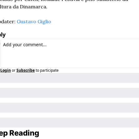
ltura da Dinamarca.
dater: 
Gustavo Giglio
ly
Login
or
Subscribe
to participate
ep Reading