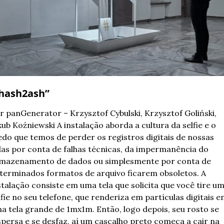
“hash2ash” 
r panGenerator – Krzysztof Cybulski, Krzysztof Goliński, 
kub Koźniewski 
A instalação aborda a cultura da selfie e o 
do que temos de perder os registros digitais de nossas 
das por conta de falhas técnicas, da impermanência do 
mazenamento de dados ou simplesmente por conta de 
terminados formatos de arquivo ficarem obsoletos. A 
stalação consiste em uma tela que solicita que você tire um
lfie no seu telefone, que renderiza em partículas digitais e
a tela grande de 1mx1m. Então, logo depois, seu rosto se 
spersa e se desfaz, aí um cascalho preto começa a cair na 