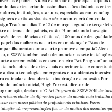
nversas e painéis. 
A ideia é abordar os principais tópicos d
ndo das artes, criando assim discussões dinâmicas entre 
radores, instituições, startups, especialistas em tecnologia,
signers e artistas visuais. A série acontecerá dentro da 
tre os temas dos painéis, estão “Humanizando inovação 
ravés de residências artísticas”, “400 anos de desigualdade”
 papel das mulheres nas artes em mudança” e “Atos de 
mpartilhamento: como a arte promove a empatia”. 
Além 
sso, o SXSW também acaba de anunciar as sete instalações 
 arte a serem exibidas em seu terceiro “Art Program” anual
lista inclui obras de arte visuais experimentais e conceituais
e aplicam tecnologias emergentes em ambientes imersivos
ra estimular a descoberta, a inspiração e a conexão. 
Por 
io do anúncio oficial, Hugh Forrest, diretor de 
ogramação, declarou: 
“O Art Program do SXSW 2019 destaca
is artistas vindos de diferentes partes do mundo cujo trabalho v
ssoar com nosso público de profissionais criativos. Essas 
stalações são representações físicas de muitos dos assuntos que