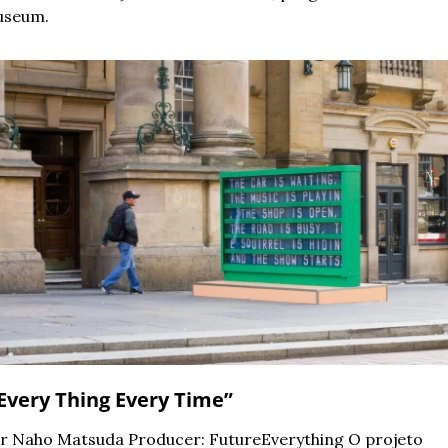
seum.
“Every Thing Every Time”
r Naho Matsuda Producer: FutureEverything 
O projeto 