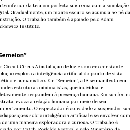
rte inferior da tela em perfeita sincronia com a simulação 
gital. Gradualmente, um monte escuro se acumula ao pé da
nstrução. O trabalho também é apoiado pelo Adam 
ckiewicz Institute.
“Semeion” 
r Circuit Circus 
A instalação de luz e som em constante 
olução explora a inteligência artificial do ponto de vista 
tético e humanístico. Em “Semeion”, a IA se manifesta em 
andes estruturas minimalistas, que individual e 
letivamente respondem à presença humana. Em sua forma
strata, evoca a relação humana por meio de seu 
mportamento. O espectador é convidado a suspender suas
edisposições sobre inteligência artificial e se envolver com 
e de uma maneira exploradora e curiosa. O trabalho é 
oiado por Catch, Roskilde Festival e pelo Ministério da 