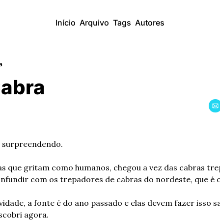
Início
Arquivo
Tags
Autores
a
Cabra
m surpreendendo.
as que gritam como humanos, chegou a vez das cabras tre
fundir com os trepadores de cabras do nordeste, que é ou
idade, a fonte é do ano passado e elas devem fazer isso sa
scobri agora.