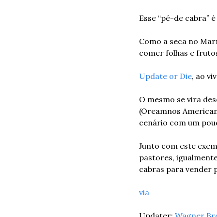
Esse “pé-de cabra” é
Como a seca no Marr
comer folhas e fruto
Update or Die
, ao vi
O mesmo se vira dese
(Oreamnos Americanu
cenário com um pou
Junto com este exemp
pastores, igualmente
cabras para vender p
via
Updater: 
Wagner Br