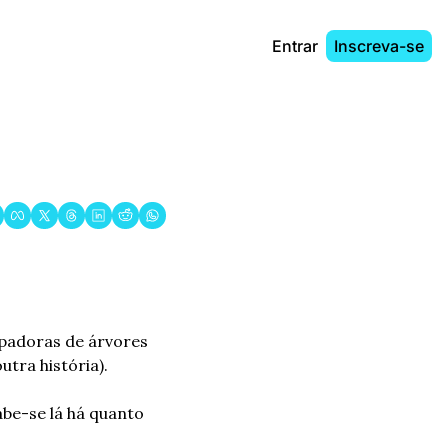
Entrar
Inscreva-se
padoras de árvores 
tra história).
be-se lá há quanto 