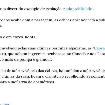
 um divertido exemplo de evolução e 
adaptabilidade
.
ocos acaba com a pastagem, as cabras aprenderam a subir
s.
vo e em cores. Roots.
nvolvido pelas suas exímias parentes alpinistas, as “
Cabra
s), que sobem íngremes penhascos no Canadá e nos Esta
co mais de pompa e glamour.
lo de sobrevivência das cabras, há também a sobrevivênci
 vítimas da seca, ficam o dia inteiro recolhendo as semente
ara a indústria de cosméticos.
enner