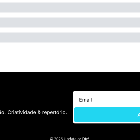
. Criatividade & repertório.
A
© 2026 Update or Die!.