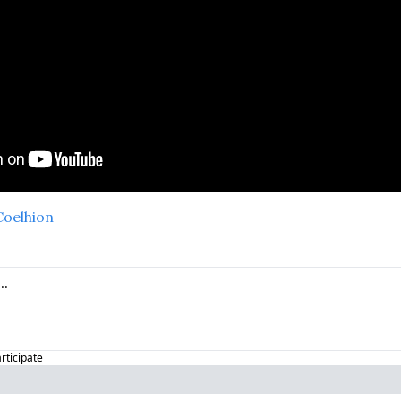
oelhion
articipate