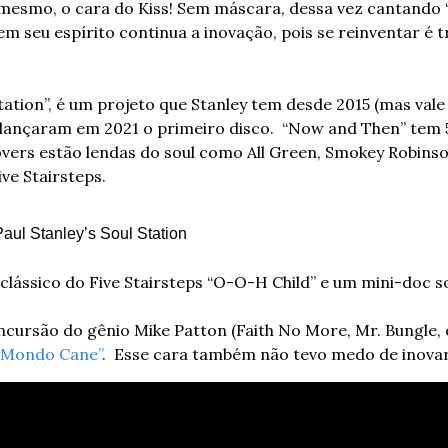
e mesmo, o cara do Kiss! Sem máscara, dessa vez cantando “s
m seu espírito continua a inovação, pois se reinventar é tr
Station”, é um projeto que Stanley tem desde 2015 (mas vale 
lançaram em 2021 o primeiro disco.  “Now and Then” tem 5
overs estão lendas do soul como All Green, Smokey Robinso
ve Stairsteps. 
Paul Stanley’s Soul Station
 clássico do Five Stairsteps “O-O-H Child” e um mini-doc s
incursão do gênio Mike Patton (Faith No More, Mr. Bungle, 
 “Mondo Cane”
.  Esse cara também não tevo medo de inovar