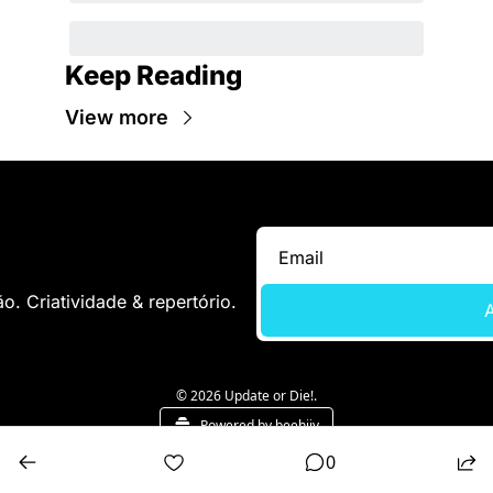
Keep Reading
View more
. Criatividade & repertório.
A
© 2026 Update or Die!.
Powered by beehiiv
0