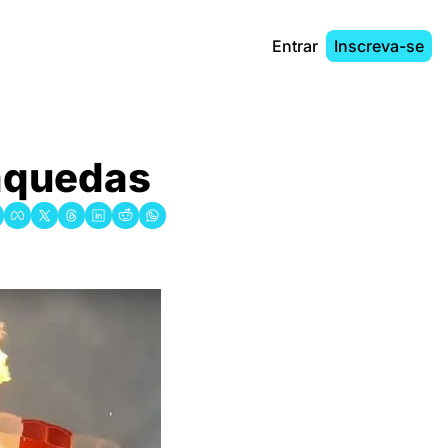
Entrar
Inscreva-se
raquedas