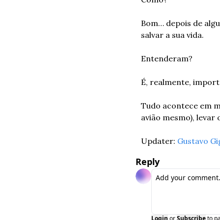
Bom… depois de algun
salvar a sua vida. 
Entenderam? 
É, realmente, import
Tudo acontece em me
avião mesmo), levar 
Updater: 
Gustavo Gi
Reply
Login
or
Subscribe
to p