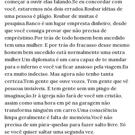
começar a ouvir elas falando.
Se eu concordar com 
você, estaremos nós dois errados.
Roubar idéias de 
uma pessoa é plágio. Roubar de muitas é 
pesquisa.
Banco é um lugar empresta dinheiro, desde 
que você consiga provar que não precisa de 
empréstimo.
Por trás de todo homem bem sucedido 
tem uma mulher. E por trás do fracasso desse mesmo 
homem bem sucedido está normalmente uma outra 
mulher.
Um diplomata é um cara capaz de te mandar 
para o inferno e você vai ficar ansioso pela viagem.
Eu 
era muito indeciso. Mas agora não tenho tanta 
certeza.
Tem gente que ouve vozes. Tem gente que vê 
pessoas invisíveis. E tem gente sem um pingo de 
imaginação.
Ir à igreja não fará de você um cristão, 
assim como uma hora em pé na garagem não 
transforma ninguém em carro.
Uma consciência 
limpa geralmente é falta de memória.
Você não 
precisa de um pára-quedas para fazer salto livre. Só 
se você quiser saltar uma segunda vez.