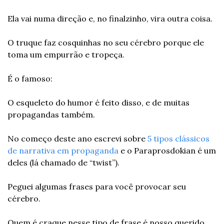
Ela vai numa direção e, no finalzinho, vira outra coisa.
O truque faz cosquinhas no seu cérebro porque ele 
toma um empurrão e tropeça.
É o famoso:
O esqueleto do humor é feito disso, e de muitas 
propagandas também.
No começo deste ano escrevi sobre 
5 tipos clássicos 
de narrativa em propaganda
 e o Paraprosdokian é um 
deles (lá chamado de “twist”).
Peguei algumas frases para você provocar seu 
cérebro.
Quem é craque nesse tipo de frase é nosso querido 