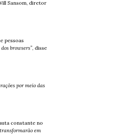
Will Sansom, diretor 
e pessoas 
m dos browsers”
, disse 
rações por meio das 
auta constante no 
 transformarão em 