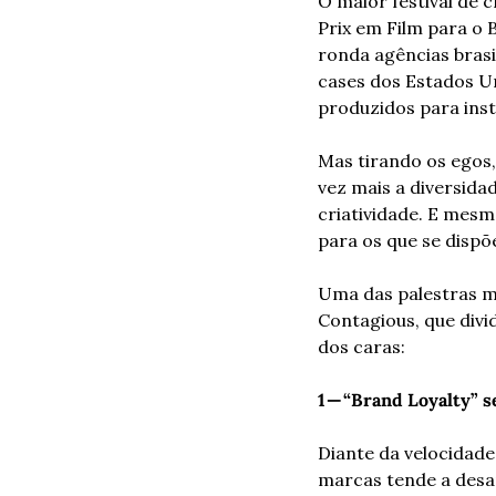
O maior festival de 
Prix em Film para o 
ronda agências brasi
cases dos Estados Un
produzidos para inst
Mas tirando os egos, 
vez mais a diversida
criatividade. E mesmo
para os que se dispõe
Uma das palestras ma
Contagious, que divid
dos caras:
1 — “Brand Loyalty” s
Diante da velocidade
marcas tende a desa