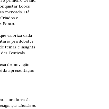
m o primeiro Grand 
onquistar Leões 
sso mercado. Há 
Criados e 
. Ponto.
que valoriza cada 
tário pra debater 
de temas e insights 
 des Festivals.
esa de inovação 
ei da apresentação 
consumidores às 
esign, que atenda às 