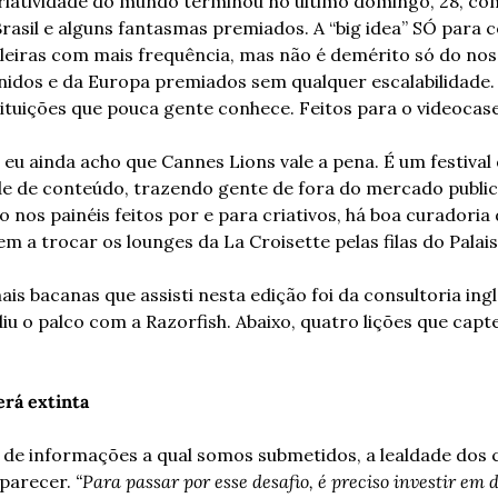
criatividade do mundo terminou no último domingo, 28, co
Brasil e alguns fantasmas premiados. A “big idea” SÓ para c
leiras com mais frequência, mas não é demérito só do no
idos e da Europa premiados sem qualquer escalabilidade. 
ituições que pouca gente conhece. Feitos para o videocase
eu ainda acho que Cannes Lions vale a pena. É um festival 
de de conteúdo, trazendo gente de fora do mercado publici
 nos painéis feitos por e para criativos, há boa curadoria 
m a trocar os lounges da La Croisette pelas filas do Palais
is bacanas que assisti nesta edição foi da consultoria ingl
iu o palco com a Razorfish. Abaixo, quatro lições que capt
erá extinta
 de informações a qual somos submetidos, a lealdade dos 
parecer. 
“Para passar por esse desafio, é preciso investir em d