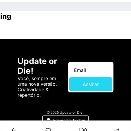
ing
Update or 
Die!
Você, sempre em 
uma nova versão. 
Assinar
Criatividade & 
repertório.
© 2026 Update or Die!.
Powered by beehiiv
0