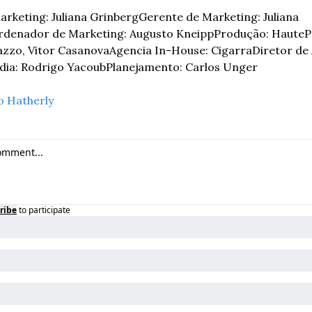
arketing: Juliana Grinberg
Gerente de Marketing: Juliana 
rdenador de Marketing: Augusto Kneipp
Produção: Haute
P
azzo, Vitor Casanova
Agencia In-House: Cigarra
Diretor de 
dia: Rodrigo Yacoub
Planejamento: Carlos Unger
o Hatherly
ribe
to participate