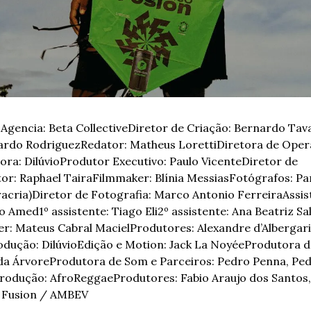
:
Agencia: Beta Collective
Diretor de Criação: Bernardo Tav
ardo Rodriguez
Redator: Matheus Loretti
Diretora de Opera
ora: Dilúvio
Produtor Executivo: Paulo Vicente
Diretor de 
or: Raphael Taira
Filmmaker: Blínia Messias
Fotógrafos: Pa
acria)
Diretor de Fotografia: Marco Antonio Ferreira
Assis
ro Amed
1º assistente: Tiago Eli
2º assistente: Ana Beatriz Sa
r: Mateus Cabral Maciel
Produtores: Alexandre d’Albergari
odução: Dilúvio
Edição e Motion: Jack La Noyée
Produtora d
da Árvore
Produtora de Som e Parceiros: Pedro Penna, Ped
rodução: AfroReggae
Produtores: Fabio Araujo dos Santos,
: Fusion / AMBEV