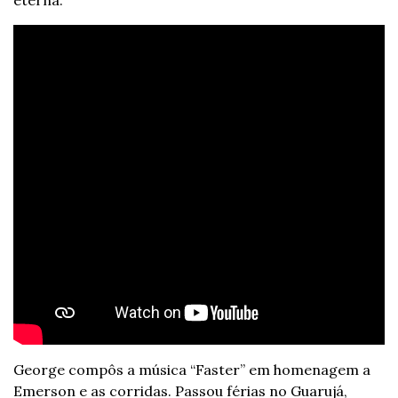
eterna.
George compôs a música “Faster” em homenagem a 
Emerson e as corridas. Passou férias no Guarujá, 