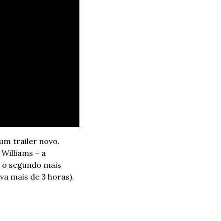
m trailer novo. 
illiams – a 
 o segundo mais 
a mais de 3 horas). 