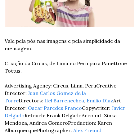
Vale pela pós nas imagens e pela simplicidade da 
mensagem.
Criação da Circus, de Lima no Peru para Panettone 
Tottus.
Advertising Agency: Circus, Lima, Peru
Creative 
Director: 
Juan Carlos Gomez de la 
Torre
Directors: 
Ifel Barrenechea
, 
Emilio Díaz
Art 
Director: 
Oscar Paredes Franco
Copywriter: 
Javier 
Delgado
Retouch: Frank Delgado
Account: Zinka 
Mendoza, Andrea Gomero
Production: Karen 
Alburquerque
Photographer: 
Alex Freund