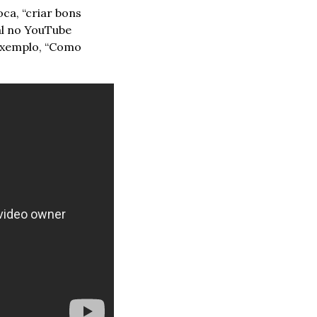
a, “criar bons 
l no YouTube 
exemplo, “Como 
.