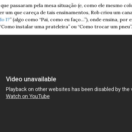
 que passaram pela mesa situação (e, como ele mesmo coloc
uer um que careça de tais ensinamentos, Rob criou um cana
do I?
” (algo como “Pai, como eu faço…”), onde ensina, por 
“Como instalar uma prateleira” ou “Como trocar um pneu”