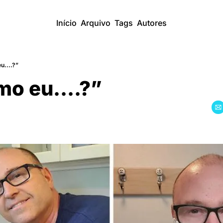
Início
Arquivo
Tags
Autores
u....?”
mo eu....?”