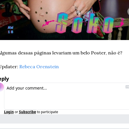
Algumas dessas páginas levariam um belo Poster, não é?
Updater: 
Rebeca Orenstein
eply
Login
or
Subscribe
to participate