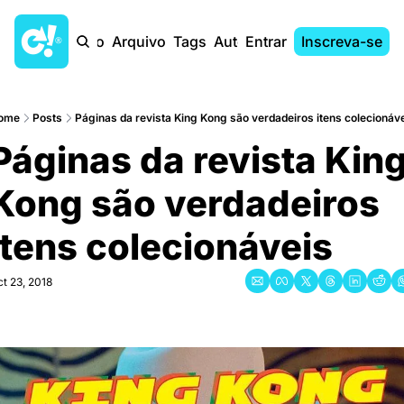
Início
Arquivo
Tags
Autores
Entrar
Inscreva-se
ome
Posts
Páginas da revista King Kong são verdadeiros itens colecionáv
Páginas da revista King
Kong são verdadeiros 
itens colecionáveis
t 23, 2018