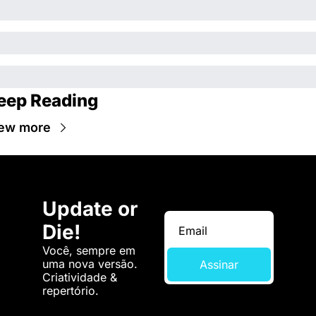
eep Reading
ew more
Update or 
Die!
Você, sempre em 
uma nova versão. 
Assinar
Criatividade & 
repertório.