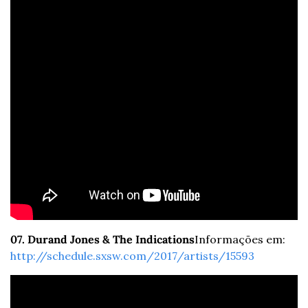
07. Durand Jones & The Indications
Informações em: 
http://schedule.sxsw.com/2017/artists/15593