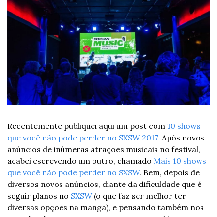
Recentemente publiquei aqui um post com 
10 shows 
que você não pode perder no SXSW 2017
. Após novos 
anúncios de inúmeras atrações musicais no festival, 
acabei escrevendo um outro, chamado 
Mais 10 shows 
que você não pode perder no SXSW
. Bem, depois de 
diversos novos anúncios, diante da dificuldade que é 
seguir planos no 
SXSW
 (o que faz ser melhor ter 
diversas opções na manga), e pensando também nos 