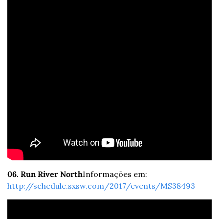
06. Run River North
Informações em: 
http://schedule.sxsw.com/2017/events/MS38493