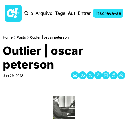
Início
Arquivo
Tags
Autores
Entrar
Inscreva-se
Home
Posts
Outlier | oscar peterson
Outlier | oscar 
peterson
Jan 29, 2013