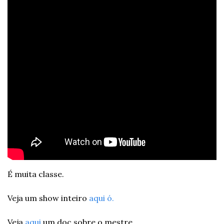
É muita classe.
Veja um show inteiro 
aqui ó.
Veja 
aqui
 um doc sobre o mestre.