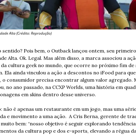
ade Alta (Crédito: Reprodução)
o sentido? Pois bem, o Outback lançou ontem, seu primeiro 
dade Alta. Ok. Legal. Mas além disso, a marca associou a aç
 da cultura geek no mundo, que ocorre no próximo fim de 
. Ela ainda vinculou a ação a descontos no iFood para qu
 o consumidor precisa encontrar algum valor agregado. Ma
ou, no ano passado, na CCXP Worlds, uma história em quadr
onagens em skins dentro desse universo.
o: não é apenas um restaurante em um jogo, mas uma série
ida e movimento a uma ação.  A Cris Berna, gerente de tra
o muito bem: “nosso objetivo é seguir explorando tendência
entos da cultura pop e dos e-sports, elevando a régua da