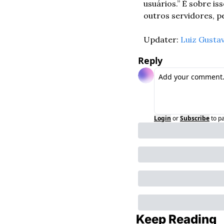
usuários.” É sobre is
outros servidores, p
Updater: 
Luiz Gusta
Reply
Login
or
Subscribe
to p
Keep Reading