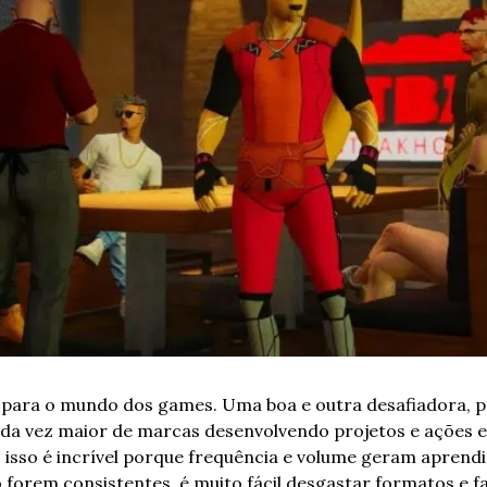
para o mundo dos games. Uma boa e outra desafiadora, pa
da vez maior de marcas desenvolvendo projetos e ações 
o, isso é incrível porque frequência e volume geram aprendi
o forem consistentes, é muito fácil desgastar formatos e 