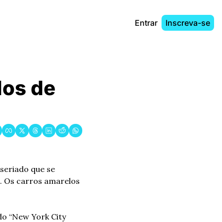
Entrar
Inscreva-se
os de 
seriado que se 
. Os carros amarelos 
o “New York City 