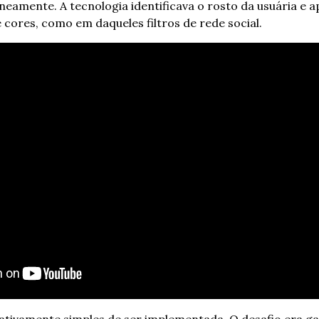
eamente. A tecnologia identificava o rosto da usuária e a
 cores, como em daqueles filtros de rede social.
lativamente simples de ser implementada. O desafio era gar