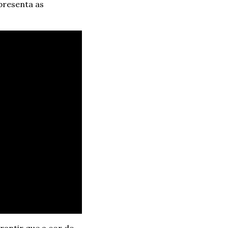
presenta as 
antir que a cor do 