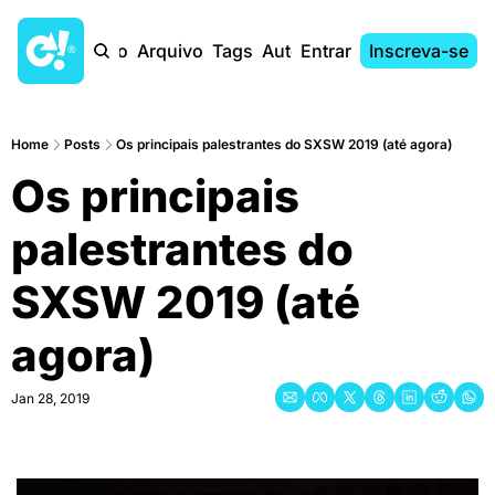
Início
Arquivo
Tags
Autores
Entrar
Inscreva-se
Home
Posts
Os principais palestrantes do SXSW 2019 (até agora)
Os principais 
palestrantes do 
SXSW 2019 (até 
agora)
Jan 28, 2019