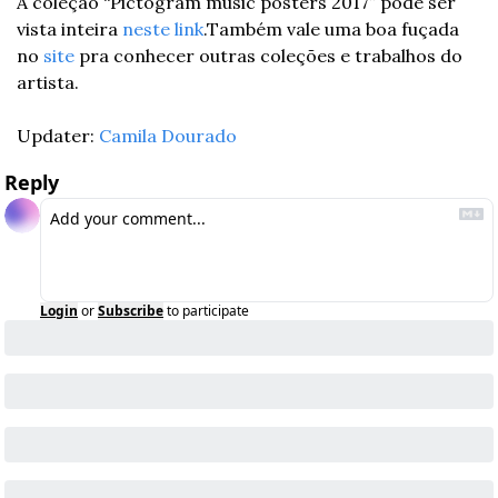
A coleção “Pictogram music posters 2017” pode ser 
vista inteira 
neste link
.
Também vale uma boa fuçada 
no 
site
 pra conhecer outras coleções e trabalhos do 
artista. 
Updater: 
Camila Dourado
Reply
Login
or
Subscribe
to participate