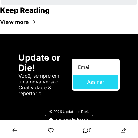
Keep Reading
View more
Update or 
Die!
Você, sempre em 
uma nova versão. 
Assinar
Criatividade & 
repertório.
© 2026 Update or Die!.
Powered by beehiiv
0